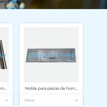
ornos
Molde para piezas de horno
More
microondas