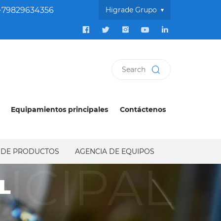
+79829634356
Higrade Grupo
Equipamientos principales
Contáctenos
E DE PRODUCTOS
AGENCIA DE EQUIPOS
NCIPAL
L