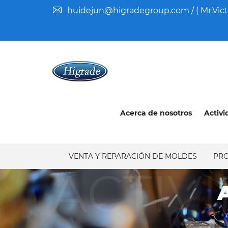
huidejun@higradegroup.com / ( Mr.Vict
Acerca de nosotros
Activi
VENTA Y REPARACIÓN DE MOLDES
PR
ACTIV