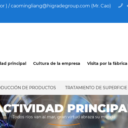
or ) / caomingliang@higradegroup.com (Mr. Cao)
dad principal
Cultura de la empresa
Visita por la fábrica
ODUCCIÓN DE PRODUCTOS
TRATAMIENTO DE SUPERFICI
IDAD PRI
ACTIVIDAD PRINCIPA
Todos ríos van al mar, gran virtud abraza su mundo