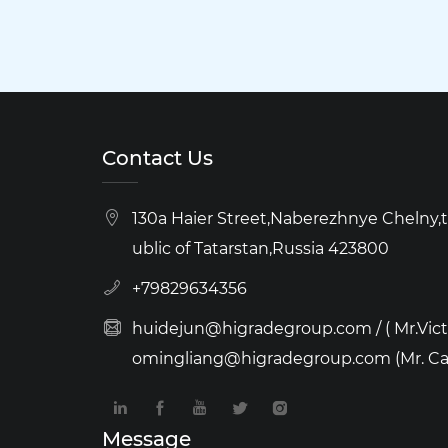
Contact Us
130a Haier Street,Naberezhnye Chelny,
ublic of Tatarstan,Russia 423800
+79829634356
huidejun@higradegroup.com / ( Mr.Victor
omingliang@higradegroup.com (Mr. Ca
Message